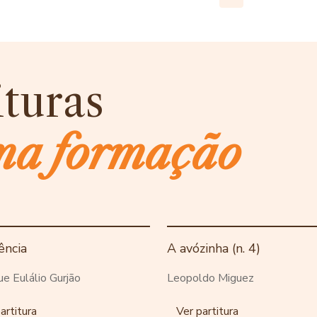
ituras
ma formação
ência
A avózinha (n. 4)
ue Eulálio Gurjão
Leopoldo Miguez
artitura
Ver partitura