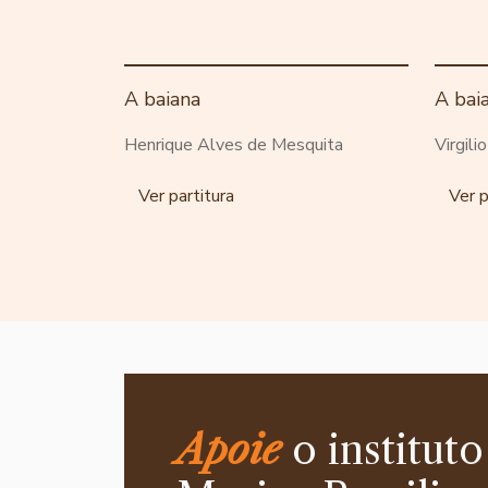
A baiana
A bai
Henrique Alves de Mesquita
Virgili
Ver partitura
Ver p
Apoie
o instituto