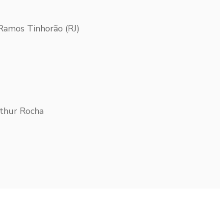
é Ramos Tinhorão (RJ)
rthur Rocha