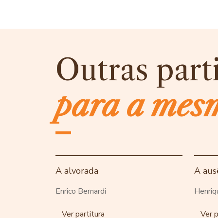
Outras part
para a mes
A alvorada
A aus
Enrico Bernardi
Henriq
Ver partitura
Ver p