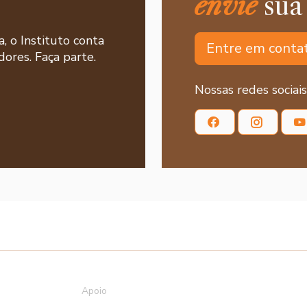
envie
sua
a, o Instituto conta
Entre em conta
ores. Faça parte.
Nossas redes sociais
Apoio