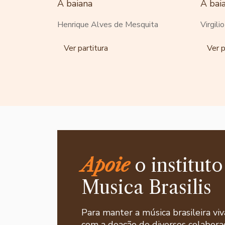
A baiana
A bai
Henrique Alves de Mesquita
Virgili
Ver partitura
Ver p
Apoie
o instituto
Musica Brasilis
Para manter a música brasileira viv
com a doação de diversos colaborad