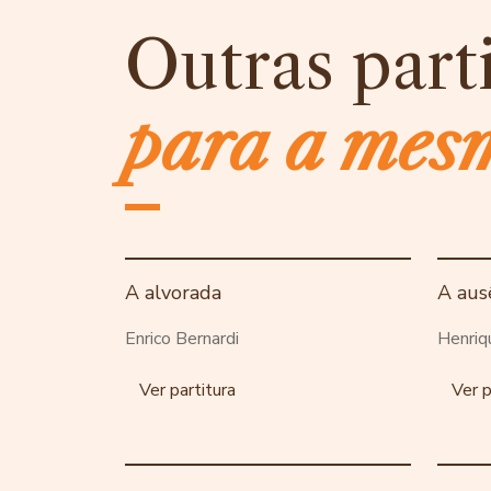
Outras part
para a mes
A alvorada
A aus
Enrico Bernardi
Henriq
Ver partitura
Ver p