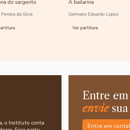
ana do sargento
A bailarina
o Pereira da Silva
Germano Eduardo Lopes
artitura
Ver partitura
Entre em
envie
sua
a, o Instituto conta
Entre em conta
ores. Faça parte.