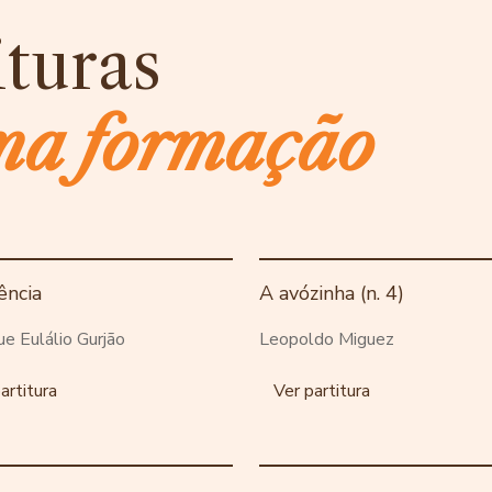
ituras
ma formação
ência
A avózinha (n. 4)
ue Eulálio Gurjão
Leopoldo Miguez
artitura
Ver partitura