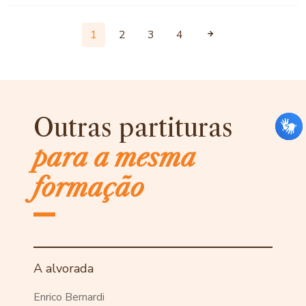
1
2
3
4
Outras partituras
para a mesma
formação
A alvorada
Enrico Bernardi