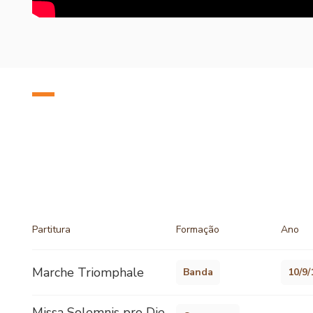
Partitura
Formação
Ano
Marche Triomphale
Banda
10/9/
Missa Solemnis pro Die