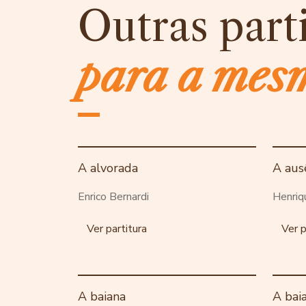
Outras part
para a mes
A alvorada
A aus
Enrico Bernardi
Henriq
Ver partitura
Ver p
A baiana
A bai