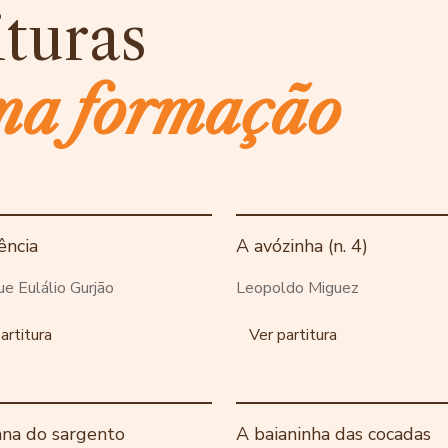
ituras
ma formação
ência
A avózinha (n. 4)
ue Eulálio Gurjão
Leopoldo Miguez
artitura
Ver partitura
ana do sargento
A baianinha das cocadas