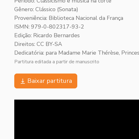
Período: Classicismo e música na corte
Gênero: Clássico (Sonata)
Proveniência: Biblioteca Nacional da França
ISMN: 979-0-802317-93-2
Edição: Ricardo Bernardes
Direitos: CC BY-SA
Dedicatória: para Madame Marie Thérèse, Princes
Partitura editada a partir de manuscrito
Baixar partitura