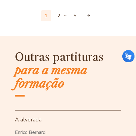
…
1
2
5
Outras partituras
para a mesma
formação
A alvorada
Enrico Bernardi