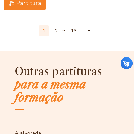
Partitura
…
1
2
13
Outras partituras
para a mesma
formação
A alvorada