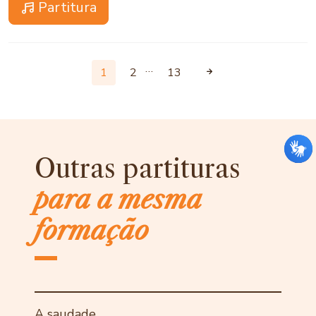
Partitura
…
1
2
13
Outras partituras
para a mesma
formação
A saudade