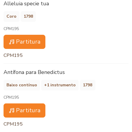
Alleluia specie tua
Coro
1798
CPM195
Partitura
CPM195
Antífona para Benedictus
Baixo contínuo
+1 instrumento
1798
CPM195
Partitura
CPM195