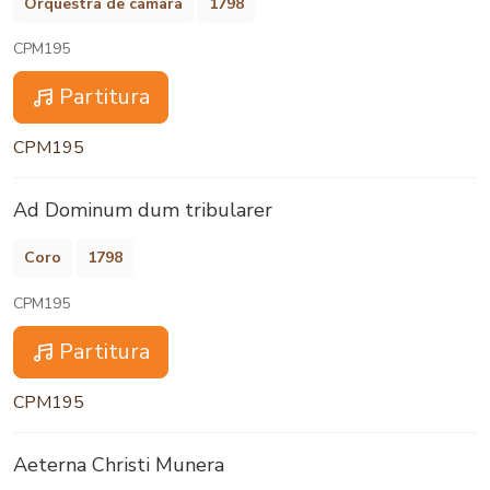
Orquestra de câmara
1798
CPM195
Partitura
CPM195
Ad Dominum dum tribularer
Coro
1798
CPM195
Partitura
CPM195
Aeterna Christi Munera