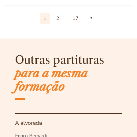
…
1
2
17
Outras partituras
para a mesma
formação
A alvorada
Enrico Bernardi