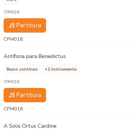
CPM018
Partitura
CPM018
Antífona para Benedictus
Baixo contínuo
+1 instrumento
CPM018
Partitura
CPM018
A Solis Ortus Cardine