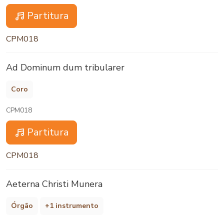
Partitura
CPM018
Ad Dominum dum tribularer
Coro
CPM018
Partitura
CPM018
Aeterna Christi Munera
Órgão
+1 instrumento