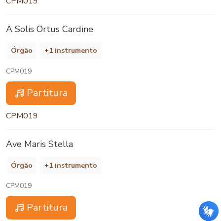
CPM019
A Solis Ortus Cardine
Órgão
+1 instrumento
CPM019
Partitura
CPM019
Ave Maris Stella
Órgão
+1 instrumento
CPM019
Partitura