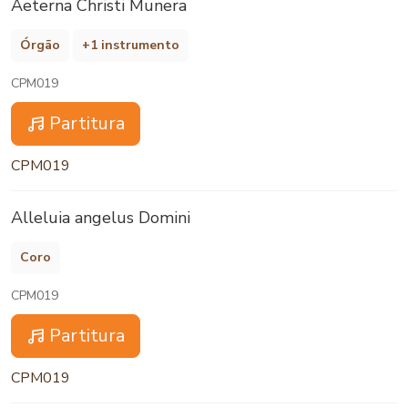
Aeterna Christi Munera
Órgão
+1 instrumento
CPM019
Partitura
CPM019
Alleluia angelus Domini
Coro
CPM019
Partitura
CPM019