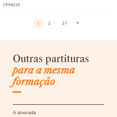
CPM019
…
1
2
17
Outras partituras
para a mesma
formação
A alvorada