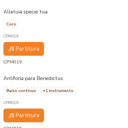
Alleluia specie tua
Coro
CPM019
Partitura
CPM019
Antífona para Benedictus
Baixo contínuo
+1 instrumento
CPM019
Partitura