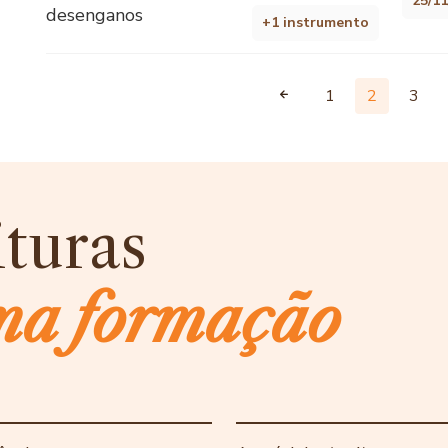
25/1
desenganos
+1 instrumento
1
2
3
ituras
ma formação