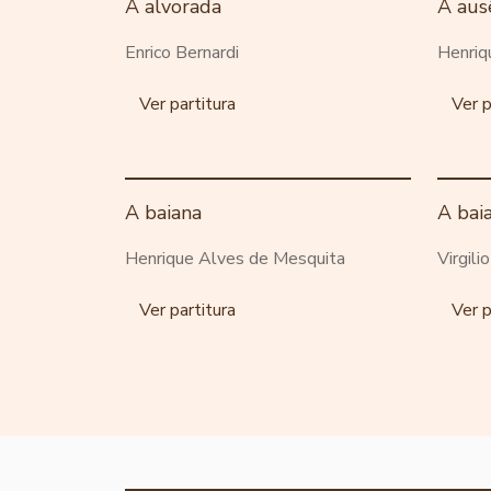
A alvorada
A aus
Enrico Bernardi
Henriq
Ver partitura
Ver p
A baiana
A bai
Henrique Alves de Mesquita
Virgili
Ver partitura
Ver p