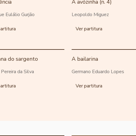
ência
A avózinha (n. 4)
ue Eulálio Gurjão
Leopoldo Miguez
artitura
Ver partitura
ana do sargento
A bailarina
o Pereira da Silva
Germano Eduardo Lopes
artitura
Ver partitura