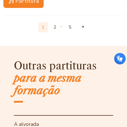
Partitura
…
1
2
5
Outras partituras
para a mesma
formação
A alvorada