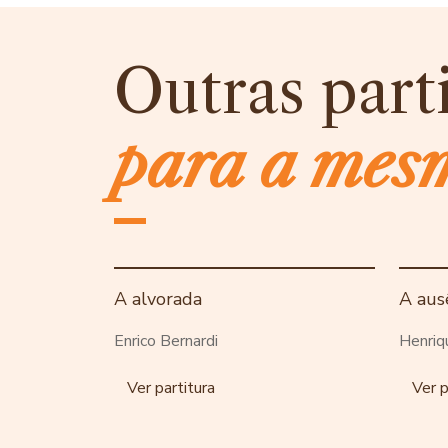
Outras part
para a mes
A alvorada
A aus
Enrico Bernardi
Henriq
Ver partitura
Ver p