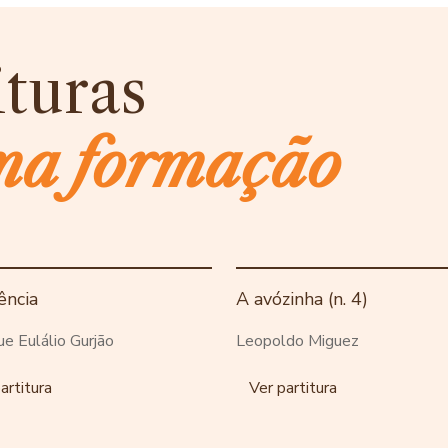
ituras
ma formação
ência
A avózinha (n. 4)
ue Eulálio Gurjão
Leopoldo Miguez
artitura
Ver partitura