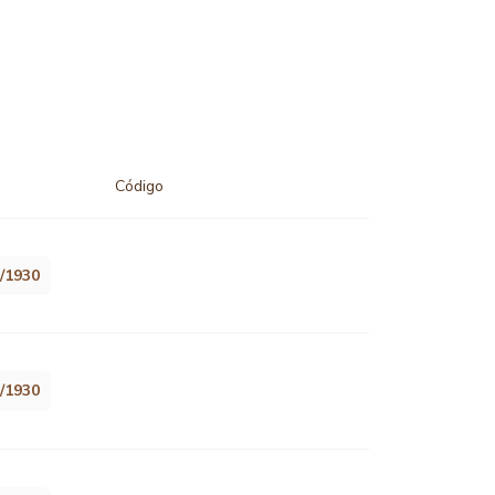
Código
8/1930
8/1930