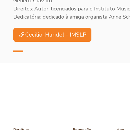
Gênero: Clássico
Direitos:
Autor, licenciados para o Instituto Musica
Dedicatória: dedicado à amiga organista Anne Sc
Cecílio, Handel - IMSLP
Partitura
Formação
Ano