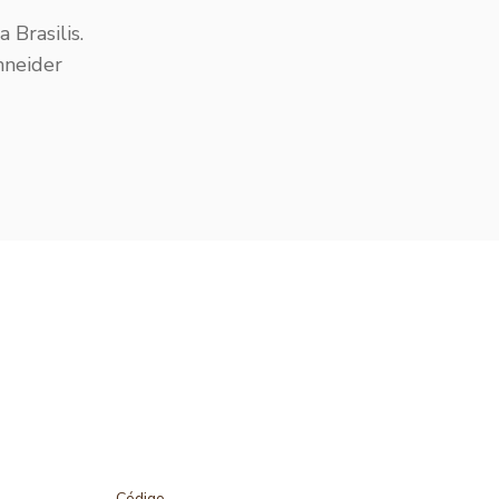
 Brasilis.
hneider
Código