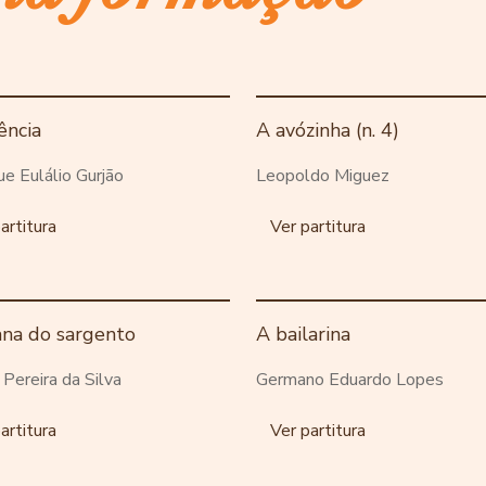
ência
A avózinha (n. 4)
ue Eulálio Gurjão
Leopoldo Miguez
artitura
Ver partitura
ana do sargento
A bailarina
o Pereira da Silva
Germano Eduardo Lopes
artitura
Ver partitura