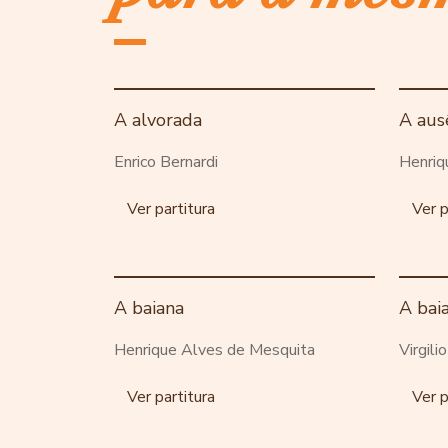
A alvorada
A aus
Enrico Bernardi
Henriq
Ver partitura
Ver p
A baiana
A bai
Henrique Alves de Mesquita
Virgili
Ver partitura
Ver p