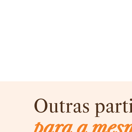
Outras part
para a mes