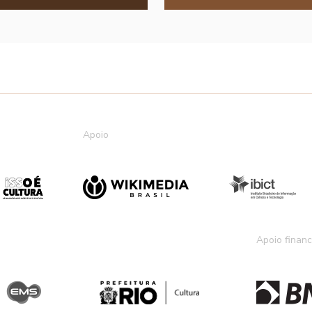
Apoio
Apoio financ