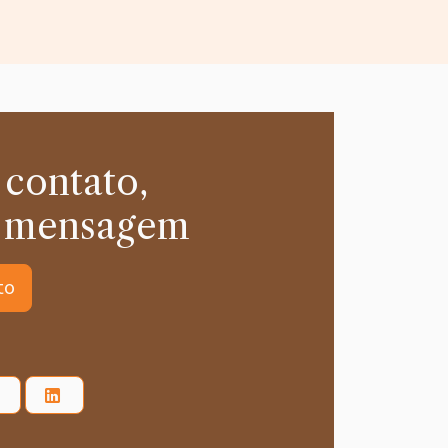
 contato,
 mensagem
to