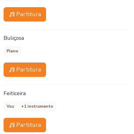
Partitura
Buliçosa
Piano
Partitura
Feiticeira
Voz
+1 instrumento
Partitura