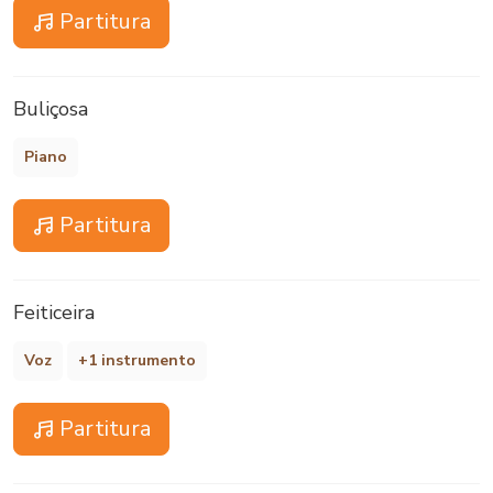
Partitura
Buliçosa
Piano
Partitura
Feiticeira
Voz
+1 instrumento
Partitura