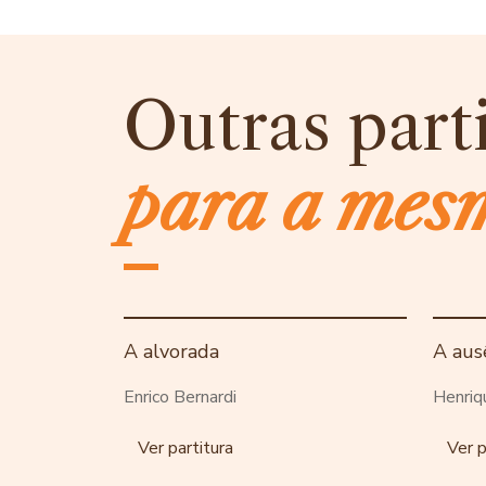
Outras part
para a mes
A alvorada
A aus
Enrico Bernardi
Henriq
Ver partitura
Ver p