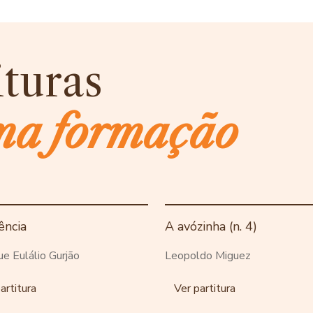
ituras
ma formação
ência
A avózinha (n. 4)
ue Eulálio Gurjão
Leopoldo Miguez
artitura
Ver partitura