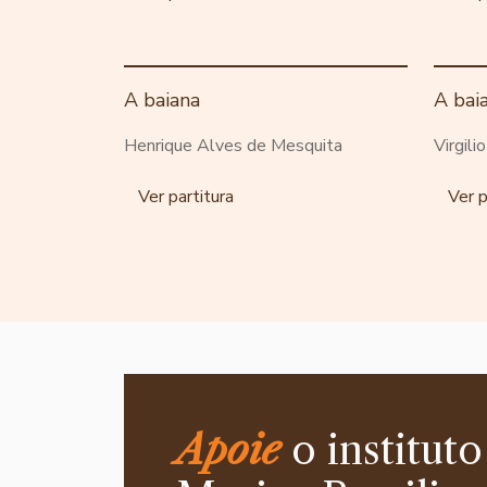
A baiana
A bai
Henrique Alves de Mesquita
Virgili
Ver partitura
Ver p
Apoie
o instituto