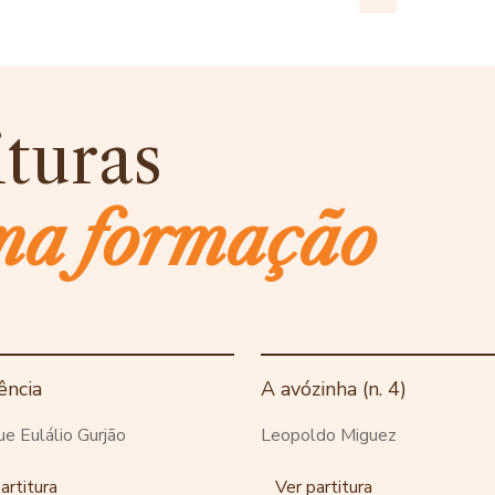
ituras
ma formação
ência
A avózinha (n. 4)
ue Eulálio Gurjão
Leopoldo Miguez
artitura
Ver partitura