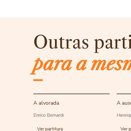
Outras part
para a mes
A alvorada
A aus
Enrico Bernardi
Henriq
Ver partitura
Ver p