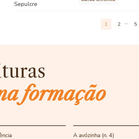
Sepulcre
…
1
2
5
ituras
ma formação
ência
A avózinha (n. 4)