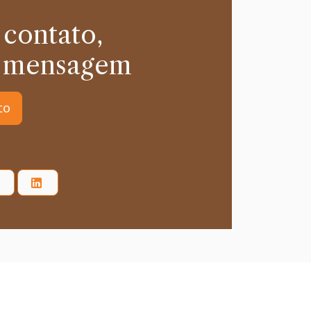
 contato,
 mensagem
to