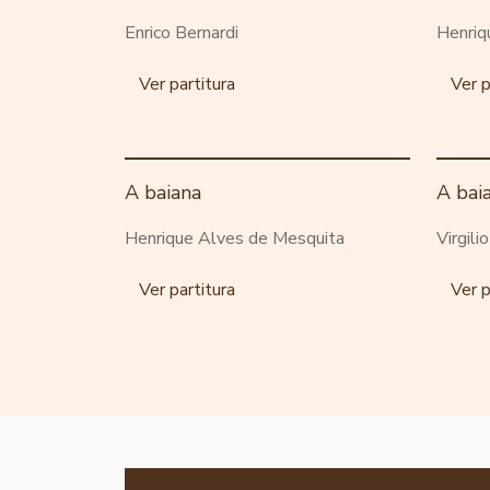
Enrico Bernardi
Henriq
Ver partitura
Ver p
A baiana
A bai
Henrique Alves de Mesquita
Virgili
Ver partitura
Ver p