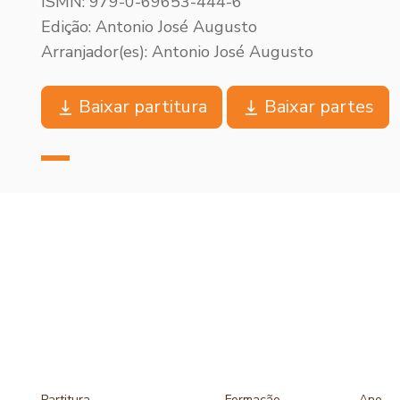
ISMN: 979-0-69653-444-6
Edição: Antonio José Augusto
Arranjador(es): Antonio José Augusto
Baixar partitura
Baixar partes
Partitura
Formação
Ano