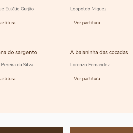
ue Eulálio Gurjão
Leopoldo Miguez
artitura
Ver partitura
ana do sargento
A baianinha das cocadas
o Pereira da Silva
Lorenzo Fernandez
artitura
Ver partitura