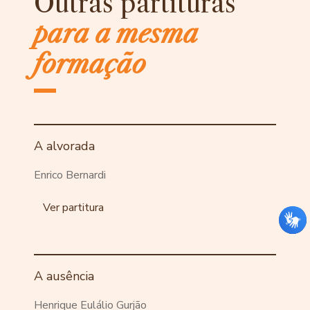
Outras partituras
para a mesma
formação
A alvorada
Enrico Bernardi
Ver partitura
A ausência
Henrique Eulálio Gurjão