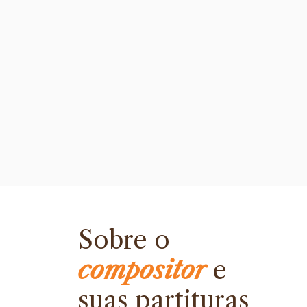
Sobre o
compositor
e
suas partituras