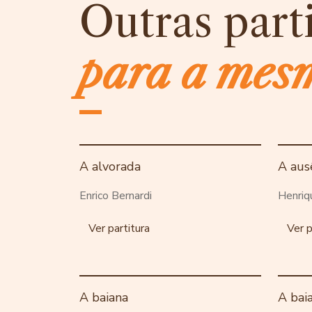
Outras part
para a mes
A alvorada
A aus
Enrico Bernardi
Henriq
Ver partitura
Ver p
A baiana
A bai