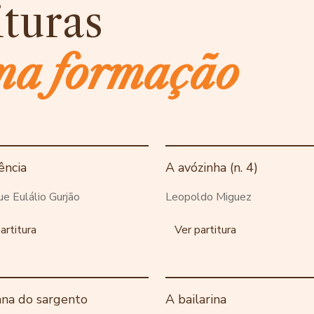
ituras
ma formação
ência
A avózinha (n. 4)
ue Eulálio Gurjão
Leopoldo Miguez
artitura
Ver partitura
ana do sargento
A bailarina