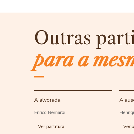
Outras part
para a mes
A alvorada
A aus
Enrico Bernardi
Henriq
Ver partitura
Ver p