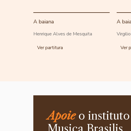
A baiana
A bai
Henrique Alves de Mesquita
Virgili
Ver partitura
Ver p
Apoie
o instituto
Musica Brasilis