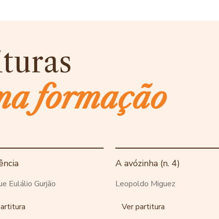
ituras
ma formação
ência
A avózinha (n. 4)
ue Eulálio Gurjão
Leopoldo Miguez
artitura
Ver partitura