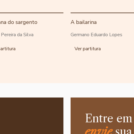
ana do sargento
A bailarina
o Pereira da Silva
Germano Eduardo Lopes
artitura
Ver partitura
Entre em
envie
sua