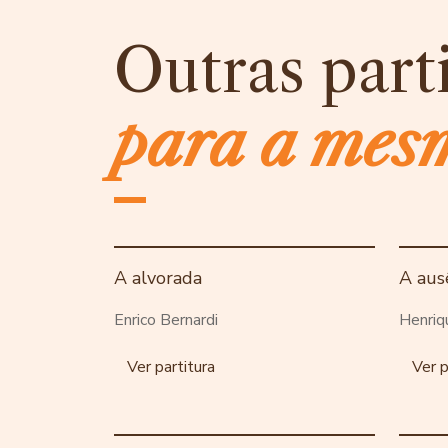
Outras part
para a mes
A alvorada
A aus
Enrico Bernardi
Henriq
Ver partitura
Ver p