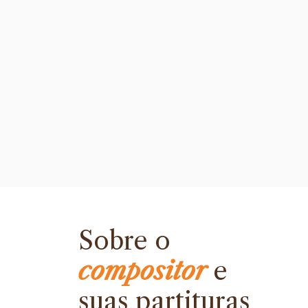
Sobre o
compositor
e
suas partituras