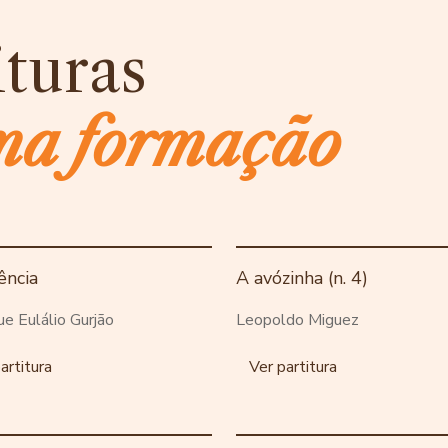
ituras
ma formação
ência
A avózinha (n. 4)
ue Eulálio Gurjão
Leopoldo Miguez
artitura
Ver partitura