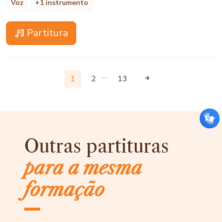
Voz
+1 instrumento
Partitura
…
1
2
13
Outras partituras
para a mesma
formação