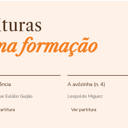
ituras
ma formação
ência
A avózinha (n. 4)
ue Eulálio Gurjão
Leopoldo Miguez
artitura
Ver partitura