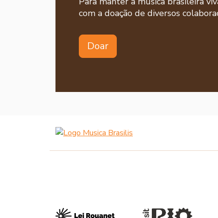
Para manter a música brasileira viv
com a doação de diversos colaborad
Doar