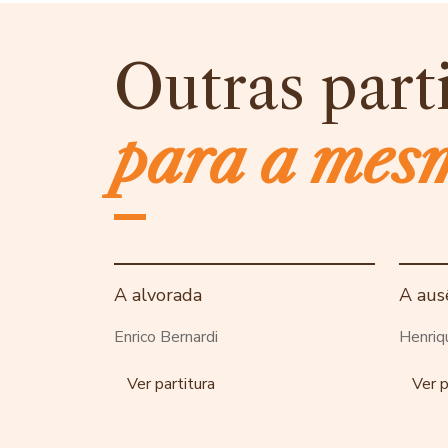
Outras part
para a mes
A alvorada
A aus
Enrico Bernardi
Henriq
Ver partitura
Ver p