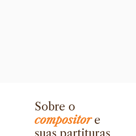
Sobre o
compositor
e
suas partituras