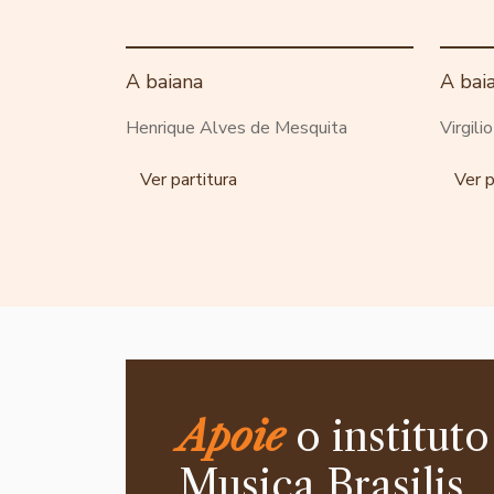
A baiana
A bai
Henrique Alves de Mesquita
Virgili
Ver partitura
Ver p
Apoie
o instituto
Musica Brasilis