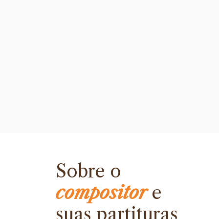
Sobre o
compositor
e
suas partituras