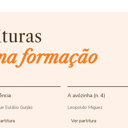
ituras
ma formação
ência
A avózinha (n. 4)
ue Eulálio Gurjão
Leopoldo Miguez
artitura
Ver partitura