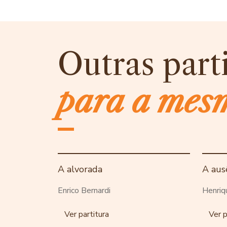
Outras part
para a mes
A alvorada
A aus
Enrico Bernardi
Henriq
Ver partitura
Ver p