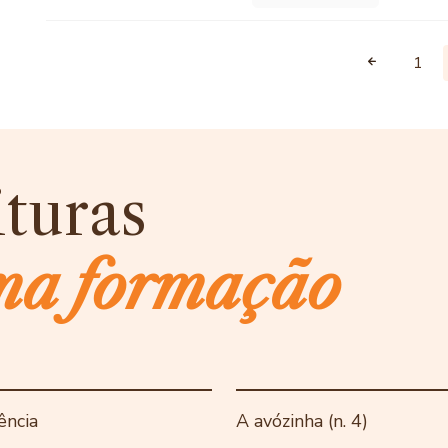
1
ituras
ma formação
ência
A avózinha (n. 4)