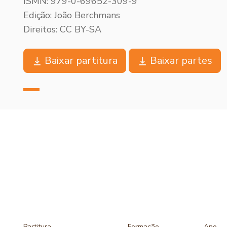
ISMN: 979-0-69652-309-9
Edição: João Berchmans
Direitos: CC BY-SA
Baixar partitura
Baixar partes
Partitura
Formação
Ano