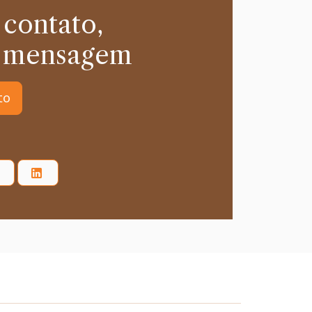
 contato,
 mensagem
to