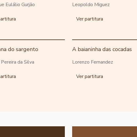
ue Eulálio Gurjão
Leopoldo Miguez
artitura
Ver partitura
ana do sargento
A baianinha das cocadas
o Pereira da Silva
Lorenzo Fernandez
artitura
Ver partitura