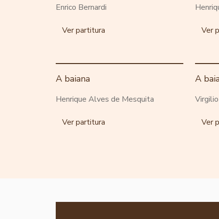
Enrico Bernardi
Henriq
Ver partitura
Ver p
A baiana
A bai
Henrique Alves de Mesquita
Virgili
Ver partitura
Ver p