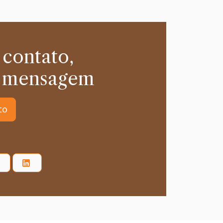
 contato,
 mensagem
to