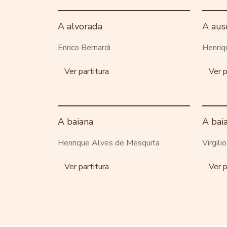
A alvorada
A aus
Enrico Bernardi
Henriq
Ver partitura
Ver p
A baiana
A bai
Henrique Alves de Mesquita
Virgili
Ver partitura
Ver p