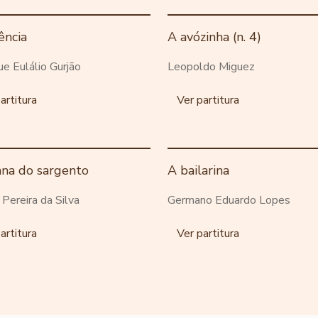
ência
A avózinha (n. 4)
ue Eulálio Gurjão
Leopoldo Miguez
artitura
Ver partitura
ana do sargento
A bailarina
o Pereira da Silva
Germano Eduardo Lopes
artitura
Ver partitura