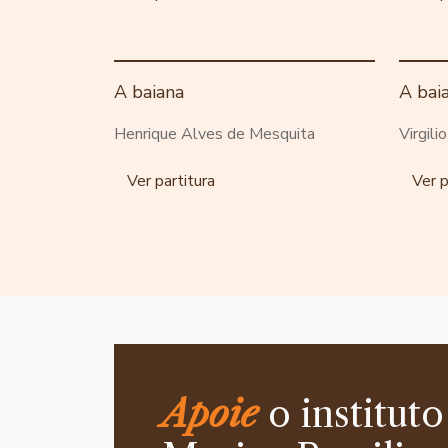
A baiana
A bai
Henrique Alves de Mesquita
Virgili
Ver partitura
Ver p
Apoie
o instituto