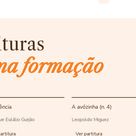
ituras
ma formação
ência
A avózinha (n. 4)
ue Eulálio Gurjão
Leopoldo Miguez
artitura
Ver partitura