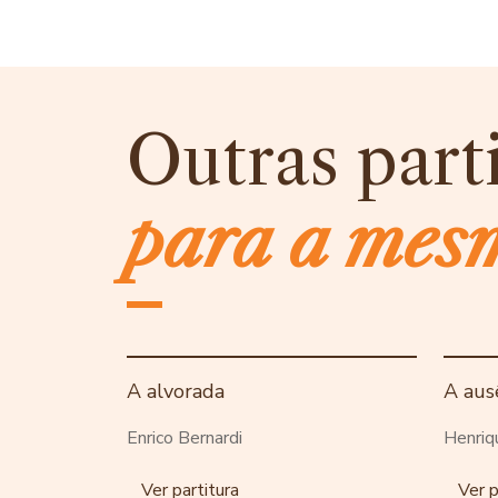
Outras part
para a mes
A alvorada
A aus
Enrico Bernardi
Henriq
Ver partitura
Ver p