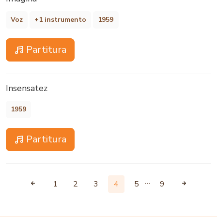
Voz
+1 instrumento
1959
Partitura
Insensatez
1959
Partitura
…
1
2
3
4
5
9