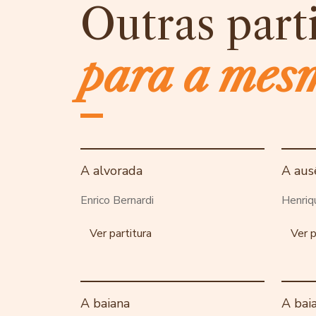
Outras part
para a mes
A alvorada
A aus
Enrico Bernardi
Henriq
Ver partitura
Ver p
A baiana
A bai