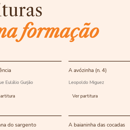
ituras
ma formação
ência
A avózinha (n. 4)
ue Eulálio Gurjão
Leopoldo Miguez
artitura
Ver partitura
ana do sargento
A baianinha das cocadas