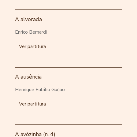
A alvorada
Enrico Bernardi
Ver partitura
A ausência
Henrique Eulálio Gurjão
Ver partitura
A avózinha (n. 4)