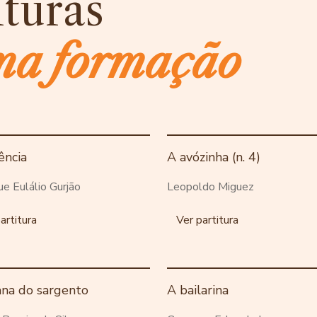
ituras
ma formação
ência
A avózinha (n. 4)
ue Eulálio Gurjão
Leopoldo Miguez
artitura
Ver partitura
ana do sargento
A bailarina