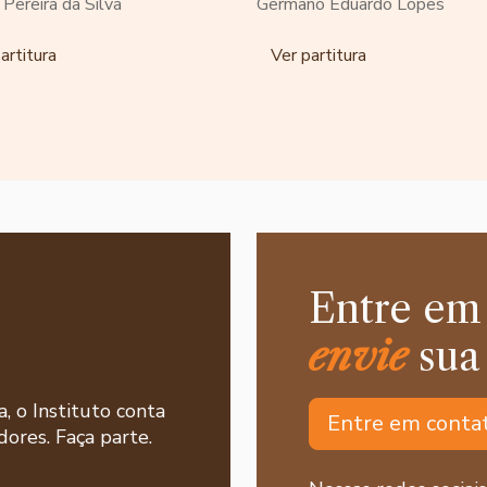
o Pereira da Silva
Germano Eduardo Lopes
artitura
Ver partitura
Entre em
envie
sua
a, o Instituto conta
Entre em conta
ores. Faça parte.