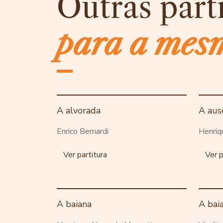
Outras part
para a mes
A alvorada
A aus
Enrico Bernardi
Henriq
Ver partitura
Ver p
A baiana
A bai