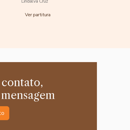
Lindalva Cruz
Ver partitura
 contato,
 mensagem
to