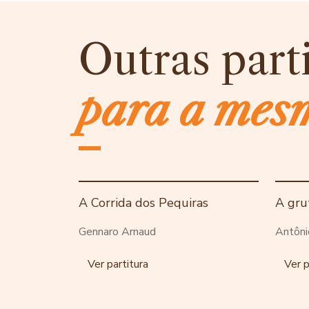
Outras part
para a mes
A Corrida dos Pequiras
A gru
Gennaro Arnaud
Antôni
Ver partitura
Ver p