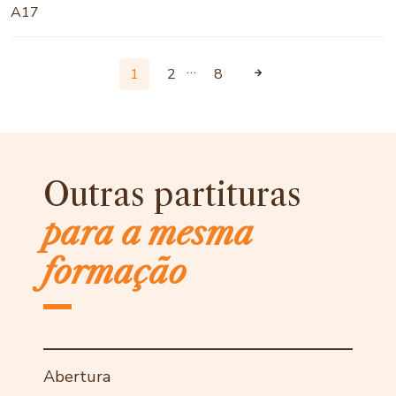
A17
…
1
2
8
Outras partituras
para a mesma
formação
Abertura