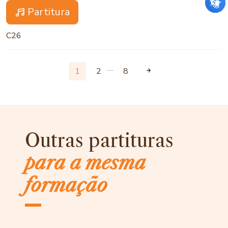
Partitura
C26
…
1
2
8
Outras partituras
para a mesma
formação