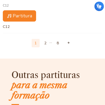
C12
Partitura
C12
…
1
2
8
Outras partituras
para a mesma
formação