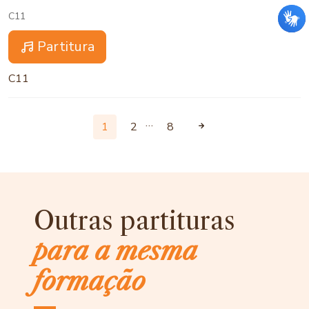
C11
Partitura
C11
…
1
2
8
Outras partituras
para a mesma
formação