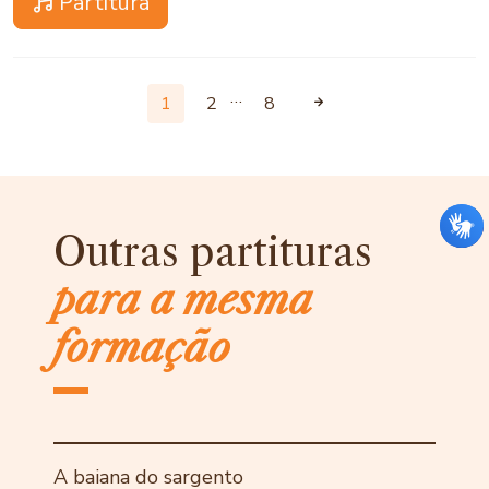
Partitura
…
1
2
8
Outras partituras
para a mesma
formação
A baiana do sargento