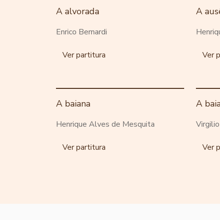
A alvorada
A aus
Enrico Bernardi
Henriq
Ver partitura
Ver p
A baiana
A bai
Henrique Alves de Mesquita
Virgili
Ver partitura
Ver p