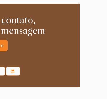
 contato,
 mensagem
to