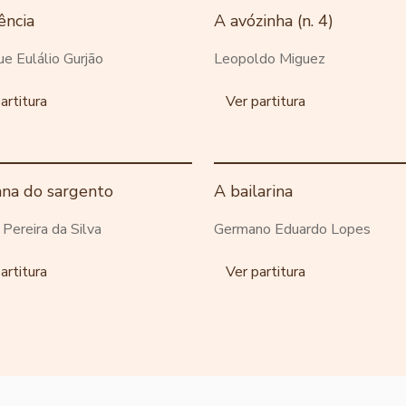
ência
A avózinha (n. 4)
ue Eulálio Gurjão
Leopoldo Miguez
artitura
Ver partitura
ana do sargento
A bailarina
o Pereira da Silva
Germano Eduardo Lopes
artitura
Ver partitura