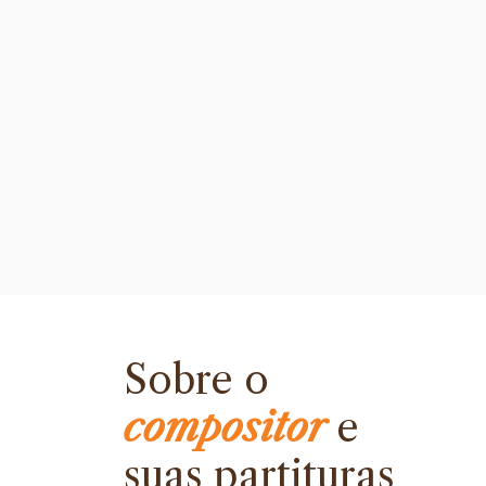
Sobre o
compositor
e
suas partituras