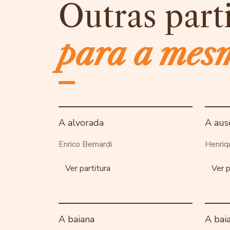
Outras part
para a mes
A alvorada
A aus
Enrico Bernardi
Henriq
Ver partitura
Ver p
A baiana
A bai