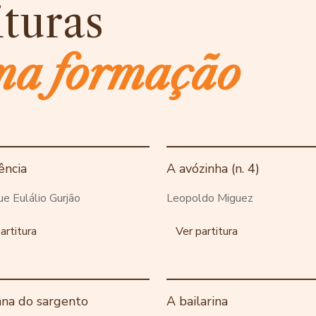
ituras
ma formação
ência
A avózinha (n. 4)
ue Eulálio Gurjão
Leopoldo Miguez
artitura
Ver partitura
ana do sargento
A bailarina