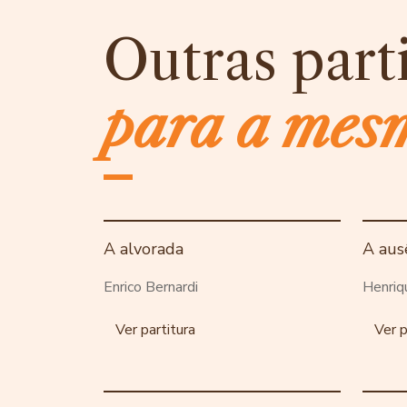
Outras part
para a mes
A alvorada
A aus
Enrico Bernardi
Henriq
Ver partitura
Ver p