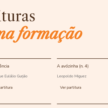
ituras
ma formação
ência
A avózinha (n. 4)
ue Eulálio Gurjão
Leopoldo Miguez
artitura
Ver partitura