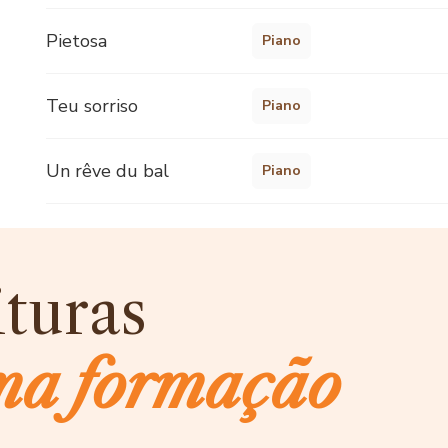
Pietosa
Piano
Teu sorriso
Piano
Un rêve du bal
Piano
ituras
ma formação