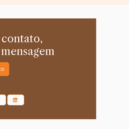
 contato,
 mensagem
to