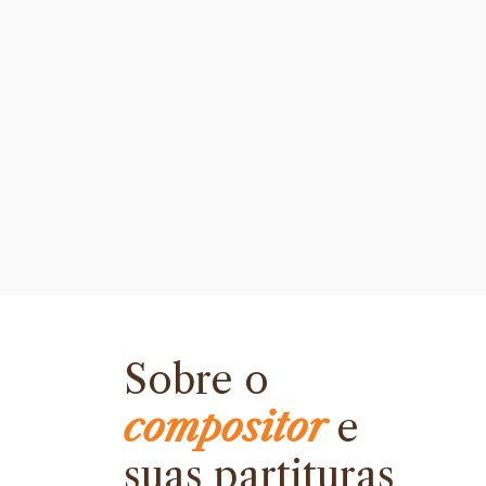
Sobre o
compositor
e
suas partituras