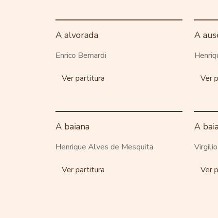
A alvorada
A aus
Enrico Bernardi
Henriq
Ver partitura
Ver p
A baiana
A bai
Henrique Alves de Mesquita
Virgili
Ver partitura
Ver p