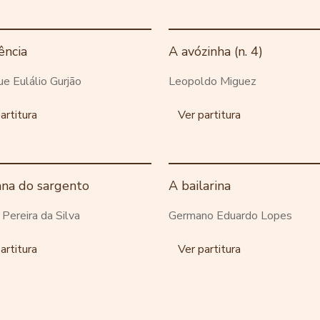
ência
A avózinha (n. 4)
ue Eulálio Gurjão
Leopoldo Miguez
artitura
Ver partitura
ana do sargento
A bailarina
o Pereira da Silva
Germano Eduardo Lopes
artitura
Ver partitura