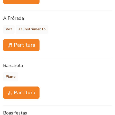
A Frôrada
Voz
+1 instrumento
Partitura
Barcarola
Piano
Partitura
Boas festas