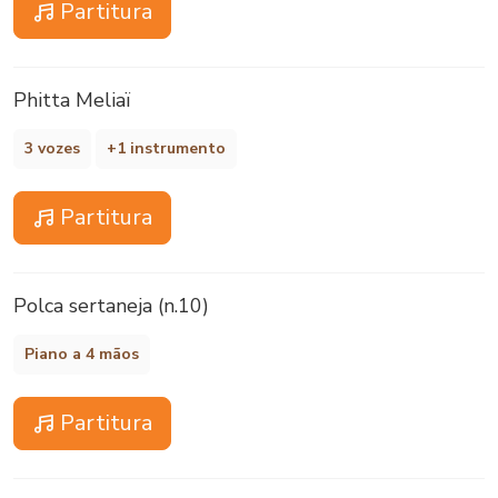
Partitura
Phitta Meliaï
3 vozes
+1 instrumento
Partitura
Polca sertaneja (n.10)
Piano a 4 mãos
Partitura