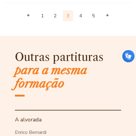
1
2
3
4
5
Outras partituras
para a mesma
formação
A alvorada
Enrico Bernardi