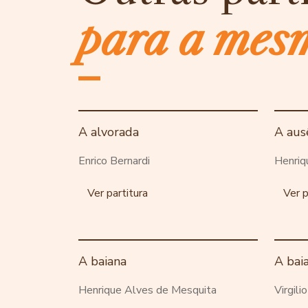
para a mes
A alvorada
A aus
Enrico Bernardi
Henriq
Ver partitura
Ver p
A baiana
A bai
Henrique Alves de Mesquita
Virgili