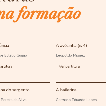
ma formação
ência
A avózinha (n. 4)
ue Eulálio Gurjão
Leopoldo Miguez
artitura
Ver partitura
ana do sargento
A bailarina
o Pereira da Silva
Germano Eduardo Lopes