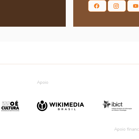
Apoio
Apoio financ