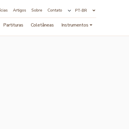
ícias
Artigos
Sobre
Contato
Alterar idioma
Partituras
Coletâneas
Instrumentos