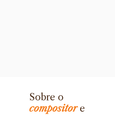
Sobre o
compositor
e