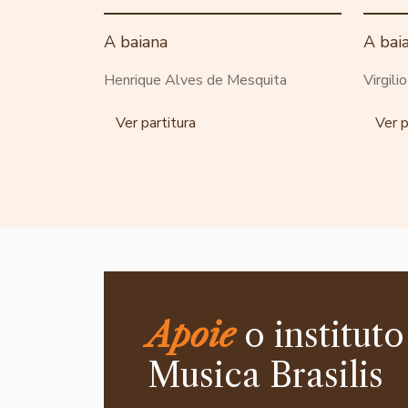
A baiana
A bai
Henrique Alves de Mesquita
Virgili
Ver partitura
Ver p
Apoie
o instituto
Musica Brasilis