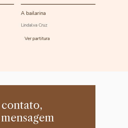
A bailarina
Lindalva Cruz
Ver partitura
 contato,
 mensagem