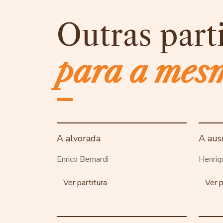
Outras part
para a mes
A alvorada
A aus
Enrico Bernardi
Henriq
Ver partitura
Ver p