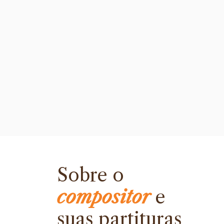
Sobre o
compositor
e
suas partituras