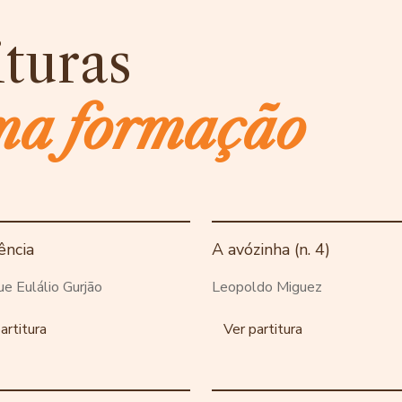
ituras
ma formação
ência
A avózinha (n. 4)
ue Eulálio Gurjão
Leopoldo Miguez
artitura
Ver partitura