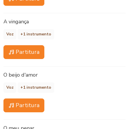
A vingança
Voz
+1 instrumento
Partitura
O beijo d'amor
Voz
+1 instrumento
Partitura
O meu penar